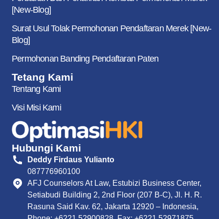
[New-Blog]
Surat Usul Tolak Permohonan Pendaftaran Merek [New-
Blog]
Permohonan Banding Pendaftaran Paten
Tetang Kami
Tentang Kami
Visi Misi Kami
Hubungi Kami
Deddy Firdaus Yulianto
087776960100
AFJ Counselors At Law, Estubizi Business Center,
Setiabudi Building 2, 2nd Floor (207 B-C), Jl. H. R.
Rasuna Said Kav. 62, Jakarta 12920 – Indonesia,
Phone: +6221 52900828, Fax: +6221 52971875