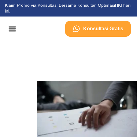
Klaim Promo via Konsultasi Bersama Konsultan OptimasiHKI hari
ini.
Konsultasi Gratis
Tentang Kami
Kontak Kami