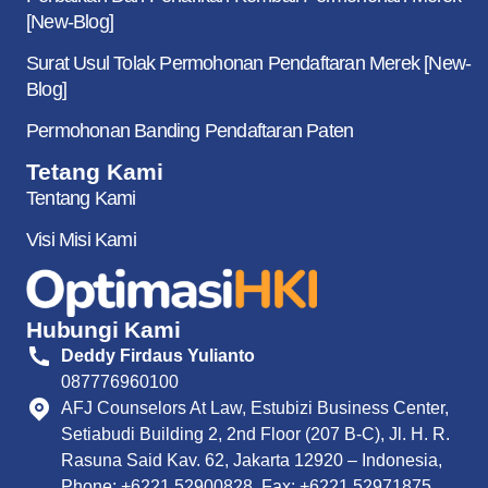
[New-Blog]
Surat Usul Tolak Permohonan Pendaftaran Merek [New-
Blog]
Permohonan Banding Pendaftaran Paten
Tetang Kami
Tentang Kami
Visi Misi Kami
Hubungi Kami
Deddy Firdaus Yulianto
087776960100
AFJ Counselors At Law, Estubizi Business Center,
Setiabudi Building 2, 2nd Floor (207 B-C), Jl. H. R.
Rasuna Said Kav. 62, Jakarta 12920 – Indonesia,
Phone: +6221 52900828, Fax: +6221 52971875