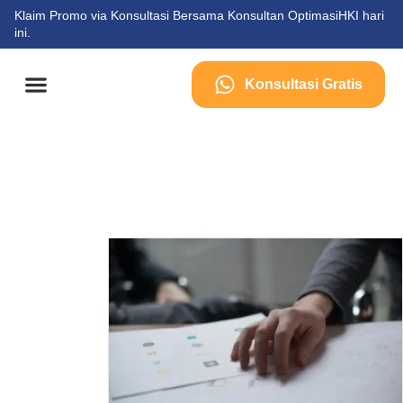
Klaim Promo via Konsultasi Bersama Konsultan OptimasiHKI hari
ini.
Konsultasi Gratis
Tentang Kami
Kontak Kami