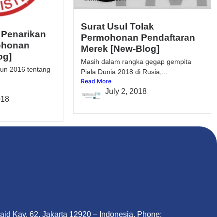
Surat Usul Tolak
 Penarikan
Permohonan Pendaftaran
ohonan
Merek [New-Blog]
og]
Masih dalam rangka gegap gempita
un 2016 tentang
Piala Dunia 2018 di Rusia,...
Read More
July 2, 2018
018
Said Kav. 62, Jakarta 12920 – Indonesia, Phone: