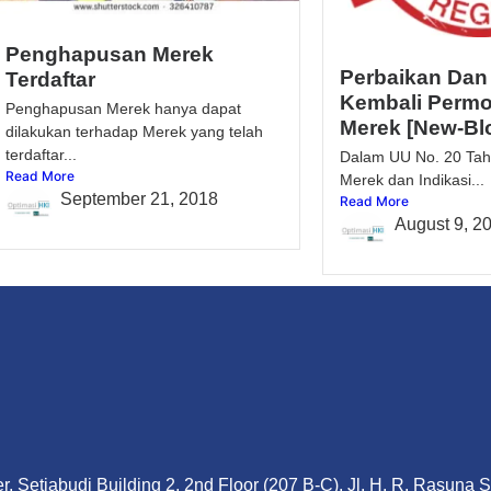
Penghapusan Merek
Perbaikan Dan
Terdaftar
Kembali Perm
Penghapusan Merek hanya dapat
Merek [New-Bl
dilakukan terhadap Merek yang telah
terdaftar...
Dalam UU No. 20 Tah
Read More
Merek dan Indikasi...
September 21, 2018
Read More
August 9, 2
, Setiabudi Building 2, 2nd Floor (207 B-C), Jl. H. R. Rasuna 