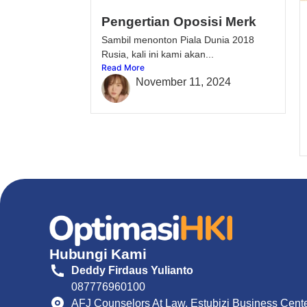
Pengertian Oposisi Merk
Sambil menonton Piala Dunia 2018
Rusia, kali ini kami akan...
Read More
November 11, 2024
Hubungi Kami
Deddy Firdaus Yulianto
087776960100
AFJ Counselors At Law, Estubizi Business Center