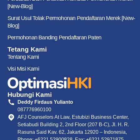
[New-Blog]
Surat Usul Tolak Permohonan Pendaftaran Merek [New-
Blog]
Permohonan Banding Pendaftaran Paten
Tetang Kami
Tentang Kami
Visi Misi Kami
Hubungi Kami
Deddy Firdaus Yulianto
087776960100
AFJ Counselors At Law, Estubizi Business Center,
Setiabudi Building 2, 2nd Floor (207 B-C), Jl. H. R.
Rasuna Said Kav. 62, Jakarta 12920 – Indonesia,
Phone: +6221 52900828, Fax: +6221 52971875