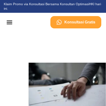
Klaim Promo via Konsultasi Bersama Konsultan OptimasiHKI hari
ini.
Konsultasi Gratis
Tentang Kami
Kontak Kami